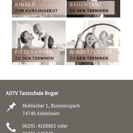
KINDER
BAUCHTANZ
ZUM KURSANGEBOT
ZU DEN TERMINEN
FITDANKBABY
WINDELFLITZER
ZU DEN TERMINEN
ZU DEN TERMINEN
ADTV Tanzschule Boger
Mühläcker 1, Businesspark
74740 Adelsheim
06291-4160802 oder