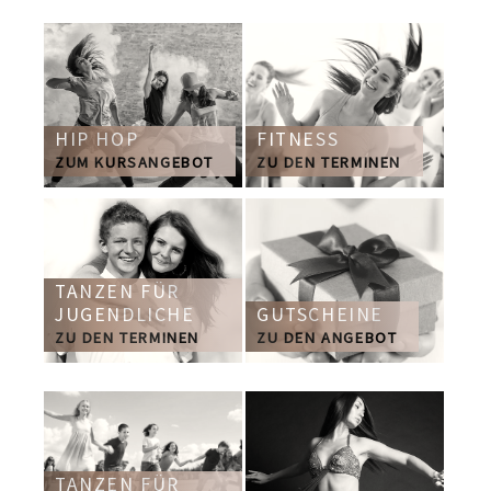
HIP HOP
FITNESS
ZUM KURSANGEBOT
ZU DEN TERMINEN
TANZEN FÜR
JUGENDLICHE
GUTSCHEINE
ZU DEN TERMINEN
ZU DEN ANGEBOT
TANZEN FÜR