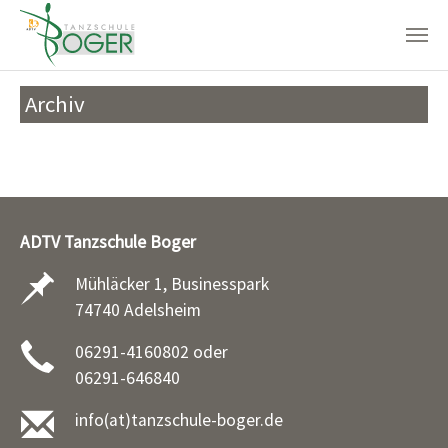
Zum Hauptinhalt springen
Archiv
ADTV Tanzschule Boger
Mühläcker 1, Businesspark
74740 Adelsheim
06291-4160802 oder
06291-646840
info(at)tanzschule-boger.de