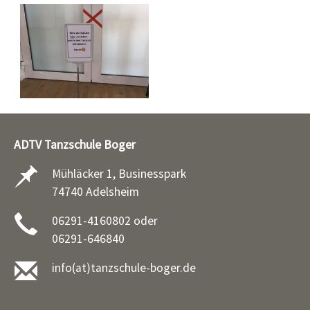
ADTV Tanzschule Boger
Mühläcker 1, Businesspark
74740 Adelsheim
06291-4160802 oder
06291-646840
info(at)tanzschule-boger.de