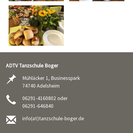
ADTV Tanzschule Boger
Mühläcker 1, Businesspark
74740 Adelsheim
06291-4160802 oder
06291-646840
info(at)tanzschule-boger.de