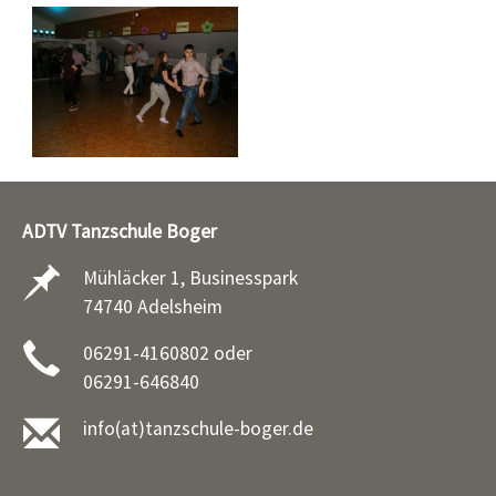
ADTV Tanzschule Boger
Mühläcker 1, Businesspark
74740 Adelsheim
06291-4160802 oder
06291-646840
info(at)tanzschule-boger.de