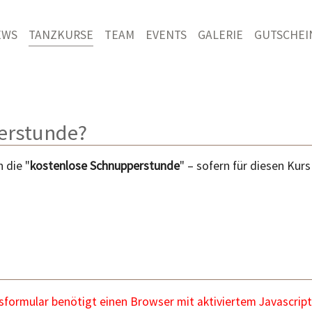
EWS
TANZKURSE
TEAM
EVENTS
GALERIE
GUTSCHEI
perstunde?
 die "
kostenlose Schnupperstunde
" – sofern für diesen Kur
ormular benötigt einen Browser mit aktiviertem Javascript