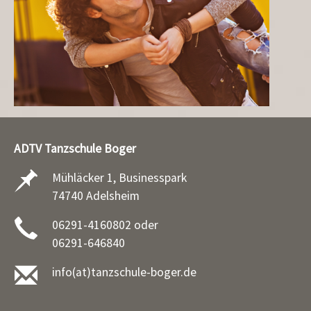
ADTV Tanzschule Boger
Mühläcker 1, Businesspark
74740 Adelsheim
06291-4160802 oder
06291-646840
info(at)tanzschule-boger.de