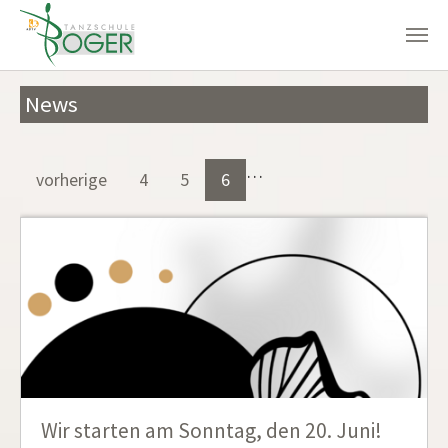
Zum Hauptinhalt springen
News
…
vorherige
4
5
6
Wir starten am Sonntag, den 20. Juni!