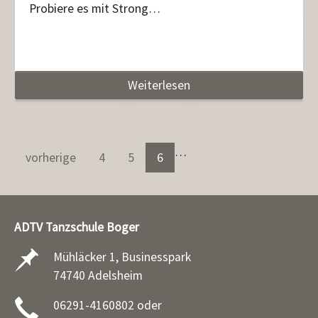
Probiere es mit Strong…
Weiterlesen
…
vorherige
4
5
6
ADTV Tanzschule Boger
Mühläcker 1, Businesspark
74740 Adelsheim
06291-4160802 oder